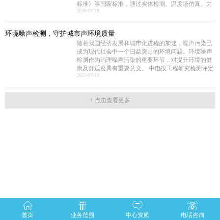
以标准化管理赋能健康产业高质量发展，助力国投健
标准》等国家标准，通过实体检测、温度场仿真、力
ASTM等国外标准，一方面缺少技术一致性，另一方
康全力打造管理规范、服务优质、安全可控、可持续
2026
-
07
-
28
学分析等多维度评估，明确烟囱结构现状及后续处置
面制约了国内相关产业的发展。本标准从立项开始，
发展的长效管理机制。
方向，为电厂安全生产提供科学支撑。（1）全维度检
就得到了CECS 电子工程分会的大力支持和行业的高
测覆盖 核心指标符合规范本次检测首先核查烟囱结构
度关注，组建了涵盖业主单位、设计院、施工单位、
环境噪声检测，守护城市声环境质量
体系及平面布置，确认该钢筋混凝土筒体整体布置与
材料和设备供应商、检测和技术服务机构等20多家参
随着我国经济发展和城市化进程的加速，噪声污染已
原设计图纸完全一致。地基基础未见不均匀沉降、滑
编单位的编制组。中国工程建设标准化协会电子工程
成为现代社会中一个日益突出的环境问题。环境噪声
移或整体倾斜现象，后续仍需按规范持续开展沉降观
分会、审查专家和编制组成员代表近20人参加了会
检测作为治理噪声污染的重要环节，对提升环境的健
测。外观质量检查显示，火灾未对混凝土筒壁外表面
议。会议由中国工程建设标准化协会电子工程分会正
康及舒适度具有重要意义。 中电投工程研究检测评定
造成损伤，无人机高清拍摄及倾斜摄影三维模型验
高级工程师单云凤主持。中国电子工程设计院股份有
2026
-
07
-
19
中心有限公司（以下简称中电投检测中心）是中国国
证，外表面混凝土质量良好，仅局部存在轻微蜂窝、
限公司资深院长顾问王立代表主编单位致辞，对协
家认证认可监督管理委员会批准具备资质认定
麻面缺陷；内表面因火灾出现7类差异化损伤特征，按
会、审查专家及编制组成员在《标准》编制过程中的
（CMA）的检验检测机构，也是由中国合格评定国家
高度划分为7个火灾影响特征区域，相关损伤分布图、
大力支持和辛勤付出表示感谢。中国电子工程设计院
认可委员会（CNAS）批准的实验室认可机构和检验
断面图及实拍照片已同步归档。材料性能检测方面，
股份有限公司国家电子工程建筑及环境性能质量检验
机构，具备建设工程质量检测机构、房屋安全鉴定、
未明显受损区域的混凝土回弹强度、外露钢筋的屈服
检测中心洁净所所长郭凯代表主编单位介绍了《标
室内环境质量检测等资质，是北京市生态环境监测技
强度、抗拉强度及最大伸长率均满足原设计要求。采
准》的编制背景、编制历程、研究内容、主要创新点
术服务机构备案单位。中电投检测中心业务覆盖建筑
用全站仪检测的烟囱筒身垂直度偏差符合《烟囱工程
以及征求意见处理等情况。《标准》编制符合工程建
工程结构检测鉴定，特种生产及居住环境检测等领
技术标准》限值要求。混凝土电镜材料分析进一步还
设标准编写规定，送审资料齐全，符合审查要求。
域，特色开展环境噪声检测业务，为各类客户提供精
原了各标高的受火温度，与火灾动力学仿真、有限元
《标准》对电子工业化学品系统的进场验收、施工验
准、高效、合规的噪声检测服务。主要检测范围包
温度场分析结果相互印证。（2）鉴定评级明确结论
收、测试验收、监控和管理系统验收等方面进行了规
含：（1）社会生活环境噪声检测；（2）工业企业及
承载能力达标但需完善构造依据《火灾后工程结构鉴
定，为化学品系统验收工作的技术要求一致性提供了
建筑施工环境噪声检测；（3）建筑室内环境噪声检
定标准》，本次鉴定分为初步鉴定与详细鉴定两个阶
支撑。《标准》内容科学合理、可操作性强，与现行
测。1环境噪声污染的定义：环境噪声污染是指噪声排
段：初步鉴定以构件宏观检查评估为主，详细鉴定聚
相关标准相协调，具有较强的创新性、可实施性和针
放源所产生的环境噪声超过国家规定的噪声排放标
焦安全性分析。最终“筒壁及支承结构”系统可靠性评
对性，达到了国际水平。专家组一致同意《标准》通
准，并干扰他人正常生活、工作和学习的现象。2环境
级为C级，即不符合国家现行标准的可靠性要求，需
过审查，审查会圆满召开。
噪声的分类：根据《中华人民共和国噪声污染防治
采取针对性措施。抗震性能鉴定显示，火灾后烟囱抗
法》环境噪声根据来源主要分为：社会生活噪声、交
震承载能力满足国家标准规范要求，但抗震构造措施
首页
业务范围
中心资质
电话咨询
通运输噪声、工业噪声、建筑施工噪声，其中电梯、