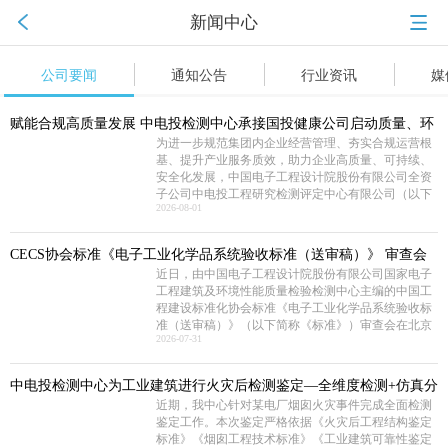
新闻中心
公司要闻
通知公告
行业资讯
媒
赋能合规高质量发展 中电投检测中心承接国投健康公司启动质量、环
为进一步规范集团内企业经营管理、夯实合规运营根
境、职业健康安全管理体系建设工作
基、提升产业服务质效，助力企业高质量、可持续、
安全化发展，中国电子工程设计院股份有限公司全资
子公司中电投工程研究检测评定中心有限公司（以下
2026
-
08
-
01
简称“中电投检测中心”）承接了国投健康产业投资有
限公司（以下简称“国投健康”）质量、环境、职业健
康安全管理三体系建设项目。并于近日组织召开质
CECS协会标准《电子工业化学品系统验收标准（送审稿）》 审查会
量、环境、职业健康安全管理三体系建设项目启动
近日，由中国电子工程设计院股份有限公司国家电子
顺利召开
会。本次启动的三体系建设，严格对标 GB/T 19001-
工程建筑及环境性能质量检验检测中心主编的中国工
2016/ISO 9001:2015质量管理体系、GB/T 24001-
程建设标准化协会标准《电子工业化学品系统验收标
2016/ISO 14001:2015环境管理体系、GB/T 45001-
准（送审稿）》（以下简称《标准》）审查会在北京
2020/ISO 45001:2018职业健康安全管理体系。结合标
2026
-
07
-
31
召开。近年来，随着国内半导体集成电路、平板显示
准条款和国投健康运营服务核心业务场景，启动会明
等行业的快速发展，高纯化学品系统作为整个电子工
确了体系文件编制、流程梳理、审核认证等全流程工
程建设的重要组成部分，建设需求日益增加、技术要
作安排，确保体系建设贴合企业实际经营情况，真正
中电投检测中心为工业建筑进行火灾后检测鉴定—全维度检测+仿真分
求不断提升。而目前国内涉及化学品系统质量和验收
实现标准化落地、常态化运行、长效化赋能。作为本
近期，我中心针对某电厂烟囱火灾事件完成全面检测
析
细则的标准缺失，现行GB 50781、等标准多是从设
次三体系建设工作的技术支撑单位，中电投检测中心
鉴定工作。本次鉴定严格依据《火灾后工程结构鉴定
计、建造的角度，对电子工业气体系统进行技术规
将持续推进国投健康三体系建设、运行、认证工作，
标准》《烟囱工程技术标准》《工业建筑可靠性鉴定
定，从质量控制角度目前的做法基本是引用SEMI、